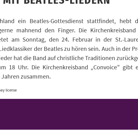
 MIT BEATLES-LIEDERN
and ein Beatles-Gottesdienst stattfindet, hebt di
gerne mahnend den Finger. Die Kirchenkreisband 
tet am Sonntag, den 24. Februar in der St.-Laure
Liedklassiker der Beatles zu hören sein. Auch in der P
eder hat die Band auf christliche Traditionen zurückge
um 18 Uhr. Die Kirchenkreisband „Convoice” gibt es
rei Jahren zusammen.
ay license