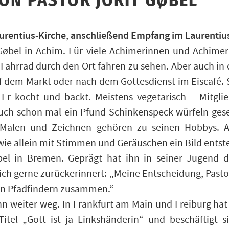
ON PASTOR JORIT GØBEL
urentius-Kirche
anschließend Empfang im Laurentiu
,
t Gøbel in Achim. Für viele Achimerinnen und Achimer
Fahrrad durch den Ort fahren zu sehen. Aber auch in d
f dem Markt oder nach dem Gottesdienst im Eiscafé. Se
 Er kocht und backt. Meistens vegetarisch – Mitgl
uch schon mal ein Pfund Schinkenspeck würfeln ges
. Malen und Zeichnen gehören zu seinen Hobbys. 
, wie allein mit Stimmen und Geräuschen ein Bild entste
el in Bremen. Geprägt hat ihn in seiner Jugend di
 sich gerne zurückerinnert: „Meine Entscheidung, Past
n Pfadfindern zusammen.“
n weiter weg. In Frankfurt am Main und Freiburg hat 
Titel „Gott ist ja Linkshänderin“ und beschäftigt s